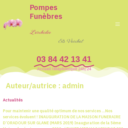
Pompes
Funèbres
L'orchidée
Ets Voichot
03 84 42 13 41
Accueil téléphonique 24h/24
Auteur/autrice :
admin
Actualités
Pour maintenir une qualité optimum de nos services …Nos
services évoluent ! INAUGURATION DE LA MAISON FUNERAIRE
D’ORADOUR SUR GLANE (MARS 2019) Inauguration de la 5ème