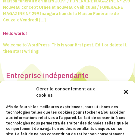
Maison funéraire en mars 2019- / FUNERAIRE MAGAZINE N° 299
Nouveau concept Urnes et nouveaux Véhicules / FUNERAIRE
MAGAZINE N° 299 Inauguration de la Maison Funéraire de
Couzeix Vendredi […]
Hello world!
Welcome to WordPress. This is your first post. Edit or delete it,
then start writing!
Entreprise indépendante
membre du réseau Funeplus
Gérer le consentement aux
cookies
Afin de fournir les meilleures expériences, nous utilisons des
technologies telles que les cookies pour stocker et/ou accéder
aux informations relatives à l'appareil. Le fait de consentir à ces
technologies nous permettra de traiter des données telles que le
comportement de navigation ou des identifiants uniques sur ce
site. Le fait de ne pas consentir ou de retirer son consentement